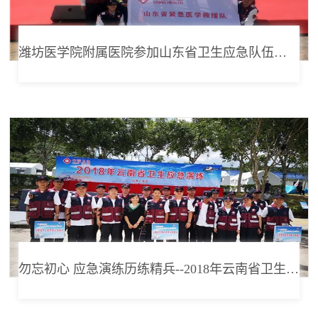
潍坊医学院附属医院参加山东省卫生应急队伍授旗仪式暨装备展示演练
勿忘初心 应急演练历练精兵--2018年云南省卫生应急队昆明分队应急演练纪实