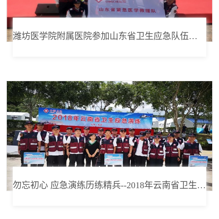
潍坊医学院附属医院参加山东省卫生应急队伍授旗仪式暨装备展示演练
勿忘初心 应急演练历练精兵--2018年云南省卫生应急队昆明分队应急演练纪实