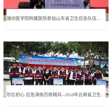
潍坊医学院附属医院参加山东省卫生应急队伍授旗仪式暨装备展示演练
勿忘初心 应急演练历练精兵--2018年云南省卫生应急队昆明分队应急演练纪实