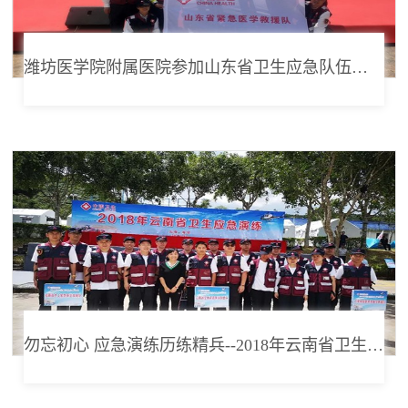
潍坊医学院附属医院参加山东省卫生应急队伍授旗仪式暨装备展示演练
勿忘初心 应急演练历练精兵--2018年云南省卫生应急队昆明分队应急演练纪实